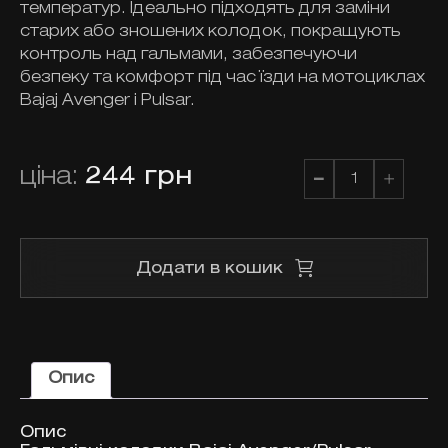
температур. Ідеально підходять для заміни
старих або зношених колодок, покращують
контроль над гальмами, забезпечуючи
безпеку та комфорт під час їзди на мотоциклах
Bajaj Avenger і Pulsar.
ціна:
244
грн
Комплект
гальмівних
колодок
DE151037
Bajaj
Додати в кошик
Avenger/Pulsar
кількість
Опис
Опис