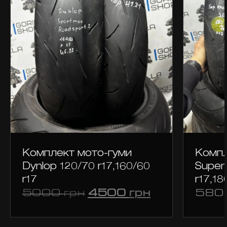
Комплект мото-гуми
Компле
Dynlop 120/70 r17,160/60
Super
r17
r17,18
Оригінальна
Поточна
5000
грн
4500
грн
580
ціна:
ціна:
5000 грн.
4500 грн.