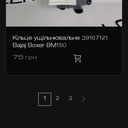
Кільце ущільнювальне 39167121
Bajaj Boxer BM150
75
грн
1
2
3