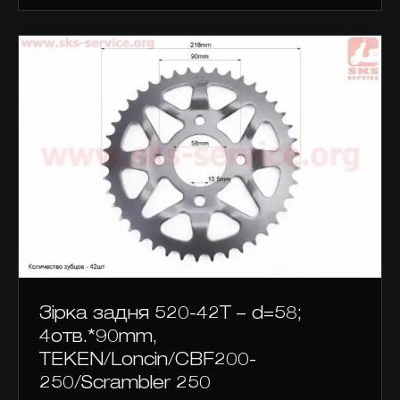
Зірка задня 520-42T – d=58;
4отв.*90mm,
TEKEN/Loncin/CBF200-
250/Scrambler 250