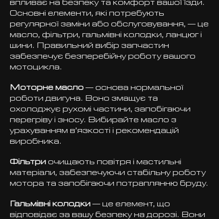
впливає на безпеку та комфорт вашої їзди.
Основні елементи, які потребують
регулярної заміни або обслуговування, — це
масло, фільтри, гальмівні колодки, ланцюг і
шини. Правильний вибір запчастин
забезпечує безперебійну роботу вашого
мотоцикла.
Моторне масло
— основа нормальної
роботи двигуна. Воно змащує та
охолоджує рухомі частини, запобігаючи
перегріву і зносу. Вибирайте масло з
урахуванням в’язкості і рекомендацій
виробника.
Фільтри
очищають повітря і мастильні
матеріали, забезпечуючи стабільну роботу
мотора та запобігаючи потраплянню бруду.
Гальмівні колодки
— це елемент, що
відповідає за вашу безпеку на дорозі. Вони