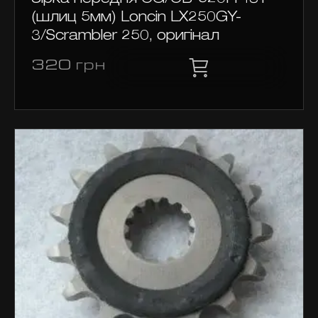
Зірка передня CG/CB-520H-13T
(шлиц 5мм) Loncin LX250GY-
3/Scrambler 250, оригінал
320
грн