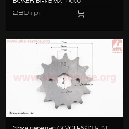
BOXER BM/ВМX 150cc
280
грн