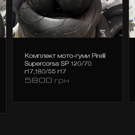
Комплект мото-гуми Pirelli
Supercorsa SP 120/70
r17,180/55 r17
на
5800
грн