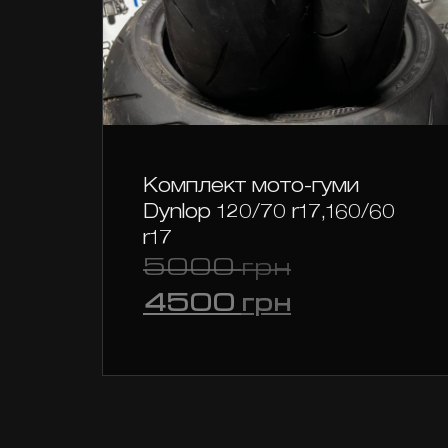
Комплект мото-гуми
Dynlop 120/70 r17,160/60
r17
Оригіналь
5000
грн
ціна:
Поточна
4500
грн
5000 грн.
ціна:
4500 грн.