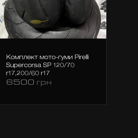
Комплект мото-гуми Pirelli
Dun
Supercorsa SP 120/70
3
r17,200/60 r17
6500
грн