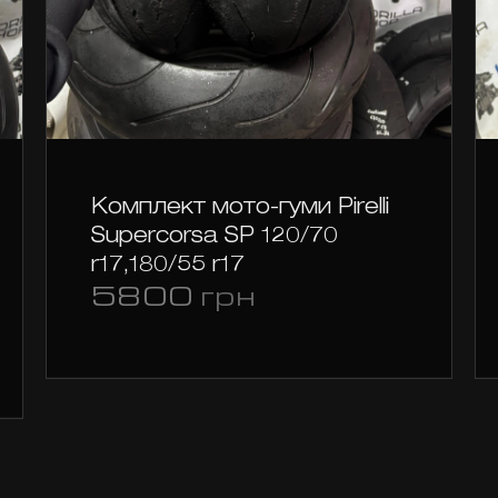
Комплект мото-гуми Pirelli
Supercorsa SP 120/70
r17,180/55 r17
на
5800
грн