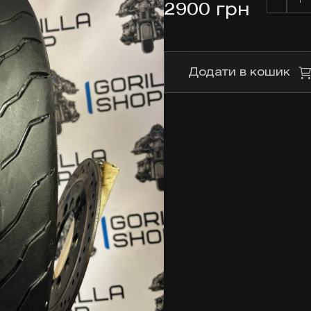
Dunlop
2900
грн
180/55
R17
кількіст
Додати в кошик