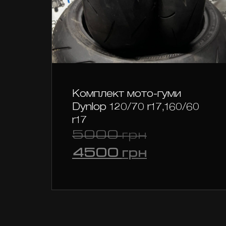
Комплект мото-гуми
Dynlop 120/70 r17,160/60
r17
Оригіналь
5000
грн
ціна:
Поточна
4500
грн
5000 грн.
ціна:
4500 грн.