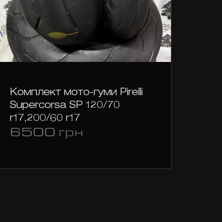
Комплект мото-гуми Pirelli
Dun
Supercorsa SP 120/70
3
r17,200/60 r17
6500
грн