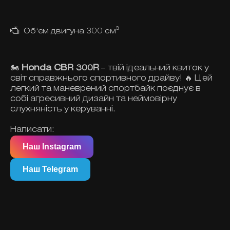
Об‘єм двигуна 300 см³
🏍️
Honda CBR 300R
– твій ідеальний квиток у
світ справжнього спортивного драйву! 🔥 Цей
легкий та маневрений спортбайк поєднує в
собі агресивний дизайн та неймовірну
слухняність у керуванні.
Написати:
Наш Instagram
Наш Telegram