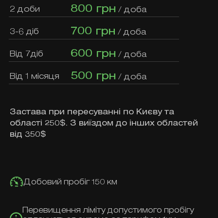
800 грн
2 доби
/ доба
700 грн
3-6 діб
/ доба
600 грн
Від 7діб
/ доба
500 грн
Від 1 місяця
/ доба
Застава при пересуванні по Києву та
області 250$. З виїздом до інших областей
від 350$
Добовий пробіг 150 км
Перевищення ліміту допустимого пробігу